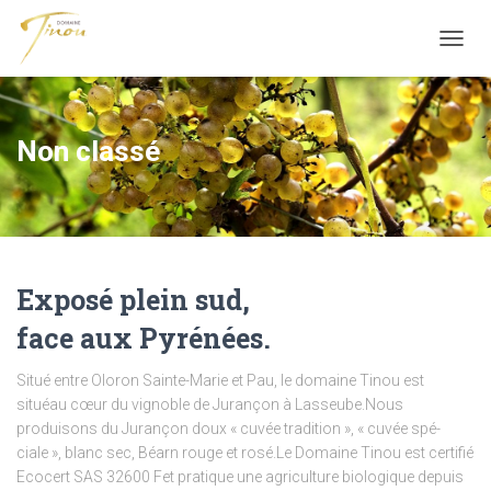
OUVRI
Non classé
Exposé plein sud,
face aux Pyrénées.
Situé entre Oloron Sainte-Marie et Pau, le domaine Tinou est
situéau cœur du vignoble de Jurançon à Lasseube.Nous
produisons du Jurançon doux « cuvée tradition », « cuvée spé-
ciale », blanc sec, Béarn rouge et rosé.Le Domaine Tinou est certifié
Ecocert SAS 32600 Fet pratique une agriculture biologique depuis